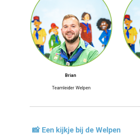
Brian
Teamlei
d
er
Welpen
📸 Een kijkje bij de
Welpen