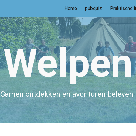
Home
pubquiz
Praktische i
ip to main content
Skip to navigat
Welpen
Samen ontdekken en avonturen beleven