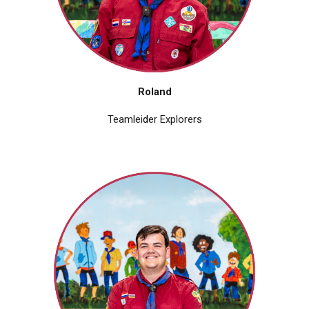
R
oland
Teamlei
d
er
Explorers