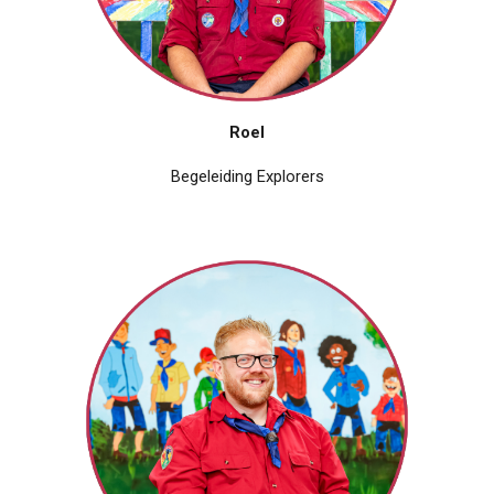
Roel
Begel
eiding
Explorers